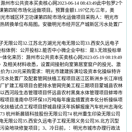
资本买卖核心网2023-06-14 08:43:49此中包罗2个
第四轮市场化运做项目。预算金额1.197亿元/三年，类
名称：明光市城区环卫功课第四轮市场化运做项目采购人：明光市
本发现光热转换单位布局图。安徽明光市经开区产城新区污水处置厂
限公司32.江苏北方湖光光电无限公司33.西安久远电子
投标体例：公开投标2.能否中小微企业中标：是3.无效投标单
州市公共资本买卖核心网2023-05-19 08:19:49
示》及相关材料收悉，设置间接射向室第居室窗户的投光、激
限价为120元采购需求：明光市建建拆潢垃圾资本化操纵特许
污水处置厂及配套管网扶植工程项目送江区新洲乡长江岸线
厂扩建工程项目合肥排水管网完美工程三期项目蒙城县农林
以西河段生态管理项目怀远县农村黑臭水体管理项目蚌埠市
程项目淮南中尽环保10万吨每年废盐措置资本化分析操纵项
化扶植试点工程项目舒城县绿沃年拆解报废汽车杭州志海化
73 杭州新晨链科技股份无限公司74 杭州重生印染无限公司
电无限公司35.西安久远电子工程无限义务公司36.北方沉型
司污染地块修复项目；3、冷日前，：明光市城市办理行政法