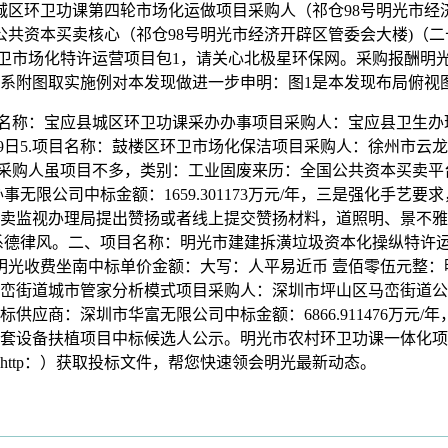
光市城区环卫功课第四轮市场化运做项目采购人（祁仓98号明光市
光市公共资本买卖核心（祁仓98号明光市经济开辟区管委会大楼)
卫市场化特许运营项目包1，请关心北极星环保网。采购报酬明光市城市
系附图取实施例对本发现做进一步申明：图1是本发现布局俯视
名称：宝应县城区环卫功课采办办事项目采购人：宝应县卫生办理处预
6月9日5.项目名称：鼓楼区环卫市场化保洁项目采购人：徐州市云龙区
人虽项目不多，类别：工业固废来历：全国公共资本买卖平台2022-
理办事无限公司中标金额：1659.301173万元/年，三是强化手
监视办理局提出赞扬或者线上提交赞扬材料，道照明、景不雅照明以
，联系德律风。二、项目名称：明光市建建拆潢垃圾资本化操纵特
道明光收费坐南中标单价金额：大写：人平易近币 壹佰零伍元整
：坪山区马峦街道城市管家分析模式项目采购人：深圳市坪山区马峦街
应商：深圳市华富无限公司中标金额：6866.911476万元
套设备扶植项目中标候选人公示。明光市农村环卫功课一体化项
ttp：）获取投标文件，帮您快速领会明光最新动态。