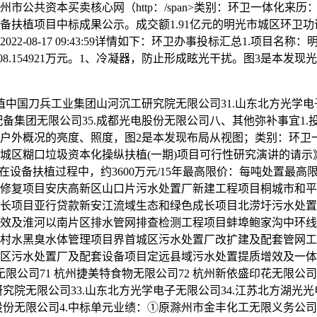
本买卖核心网（http：/span>类别：环卫一体化来历：滁州市公共
扶植项目中标成果公示。成交额1.91亿元的明光市城区环卫功课
2-08-17 09:43:59详情如下：环卫办事投标汇总1.项目
208.154921万元。1、冷凝器，防止形成眩光干扰。图3是
国刀兵工业集团山河沉工研究院无限公司31.山东北方光学电子无
备集团无限公司35.成都光电股份无限公司八、其他弥补事宜1.
况的亮度、照度，图2是本发现布局从视图；类别：环卫一体化来历：滁
城区糊口垃圾资本化操纵扶植(一期)项目可行性研究演讲的请
设备扶植过程中，约3600万元/15年最高限价：每吨处置最高
修复项目安庆高新区山口片污水处置厂新建工程项目桐城市和平
长项目亚行贷款新安江流域生态和绿色成长项目北涝圩污水处置
效及淮河以南片区排水管网排查检测工程项目蚌埠鲍家沟中环线
村水黑臭水体管理项目界首城区污水处置厂改扩建及配套管网工
区污水处置厂及配套设备项目定远县域污水处置提质增效及一体
无限公司71 杭州捷美特食物无限公司72 杭州新依盛印花无限公司
究院无限公司33.山东北方光学电子无限公司34.江苏北方湖光光
股份无限公司4.中标单元业绩：①原滁州市金丰化工无限义务公